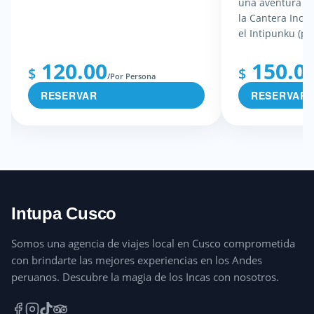
una aventura pla
la Cantera Inca 
el Intipunku (po
120.00
150.0
$
$
/Por Persona
RESERVAR
RESERVAR
Intupa Cusco
Somos una agencia de viajes local en Cusco comprometida
con brindarte las mejores experiencias en los Andes
peruanos. Descubre la magia de los Incas con nosotros.