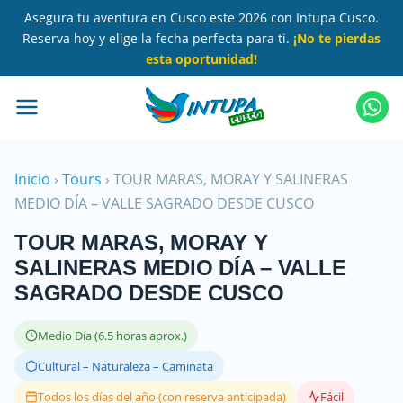
Saltar
Asegura tu aventura en Cusco este 2026 con Intupa Cusco.
al
Reserva hoy y elige la fecha perfecta para ti.
¡No te pierdas
contenido
esta oportunidad!
principal
Inicio
›
Tours
›
TOUR MARAS, MORAY Y SALINERAS
MEDIO DÍA – VALLE SAGRADO DESDE CUSCO
TOUR MARAS, MORAY Y
SALINERAS MEDIO DÍA – VALLE
SAGRADO DESDE CUSCO
Medio Día (6.5 horas aprox.)
Cultural – Naturaleza – Caminata
Todos los días del año (con reserva anticipada)
Fácil