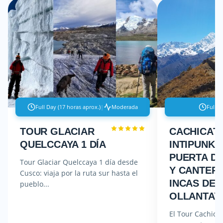
Full Day (17 horas aprox.)
|
Moderada
Full D
TOUR GLACIAR
CACHICAT
QUELCCAYA 1 DÍA
INTIPUNKU 
PUERTA DE
Tour Glaciar Quelccaya 1 día desde
Y CANTER
Cusco: viaja por la ruta sur hasta el
INCAS DE
pueblo...
OLLANTAY
El Tour Cachicat