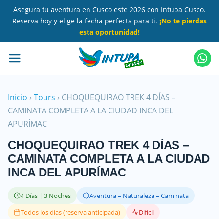
Saltar
Asegura tu aventura en Cusco este 2026 con Intupa Cusco.
al
Reserva hoy y elige la fecha perfecta para ti.
¡No te pierdas
contenido
esta oportunidad!
principal
Inicio
›
Tours
›
CHOQUEQUIRAO TREK 4 DÍAS –
CAMINATA COMPLETA A LA CIUDAD INCA DEL
APURÍMAC
CHOQUEQUIRAO TREK 4 DÍAS –
CAMINATA COMPLETA A LA CIUDAD
INCA DEL APURÍMAC
4 Días | 3 Noches
Aventura – Naturaleza – Caminata
Todos los días (reserva anticipada)
Difícil