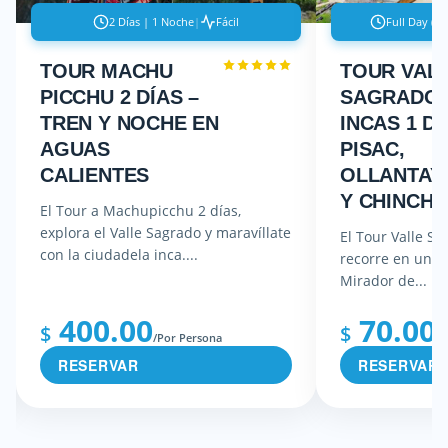
2 Días | 1 Noche
|
Fácil
Full Day (11
TOUR MACHU
TOUR VAL
PICCHU 2 DÍAS –
SAGRADO 
TREN Y NOCHE EN
INCAS 1 DÍ
AGUAS
PISAC,
CALIENTES
OLLANTAY
Y CHINCH
El Tour a Machupicchu 2 días,
explora el Valle Sagrado y maravíllate
El Tour Valle Sa
con la ciudadela inca....
recorre en un d
Mirador de...
400.00
70.00
$
$
/Por Persona
/P
RESERVAR
RESERVAR