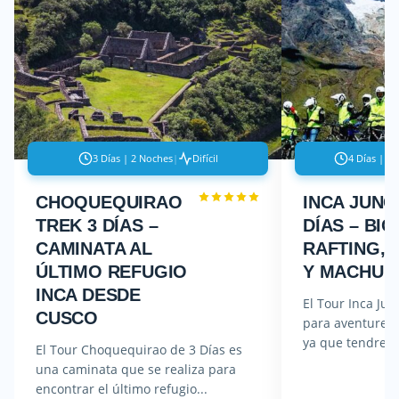
3 Días | 2 Noches
|
Difícil
4 Días | 3
CHOQUEQUIRAO
INCA JUNG
TREK 3 DÍAS –
DÍAS – BIC
CAMINATA AL
RAFTING, 
ÚLTIMO REFUGIO
Y MACHU 
INCA DESDE
El Tour Inca Jun
CUSCO
para aventurer
ya que tendremo
El Tour Choquequirao de 3 Días es
una caminata que se realiza para
encontrar el último refugio...