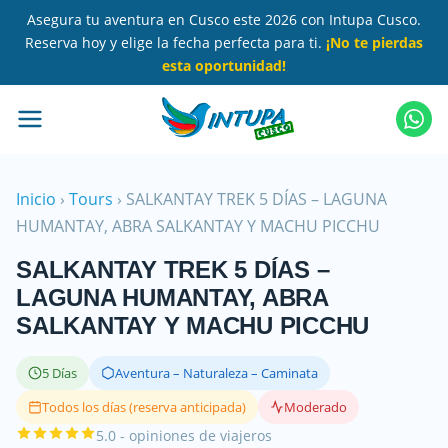
Saltar
Asegura tu aventura en Cusco este 2026 con Intupa Cusco.
al
Reserva hoy y elige la fecha perfecta para ti.
¡No te pierdas
contenido
esta oportunidad!
principal
Inicio
›
Tours
›
SALKANTAY TREK 5 DÍAS – LAGUNA
HUMANTAY, ABRA SALKANTAY Y MACHU PICCHU
SALKANTAY TREK 5 DÍAS –
LAGUNA HUMANTAY, ABRA
SALKANTAY Y MACHU PICCHU
5 Días
Aventura – Naturaleza – Caminata
Todos los días (reserva anticipada)
Moderado
5.0 - opiniones de viajeros