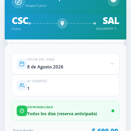
Intupa Cusco
CSC
SAL
Cusco
SALKANTAY TREK 5 DÍAS – LAGUNA HUMANTAY, ABRA SALKANTAY Y MACHU PICCHU
FECHA DEL VIAJE
8 de Agosto 2026
Nº VIAJEROS
DISPONIBILIDAD
Todos los días (reserva anticipada)
$
690.00
Total desde